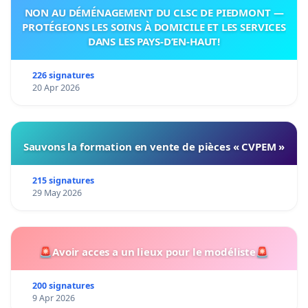
NON AU DÉMÉNAGEMENT DU CLSC DE PIEDMONT —
PROTÉGEONS LES SOINS À DOMICILE ET LES SERVICES
DANS LES PAYS-D’EN-HAUT!
226 signatures
20 Apr 2026
Sauvons la formation en vente de pièces « CVPEM »
215 signatures
29 May 2026
🚨Avoir acces a un lieux pour le modéliste🚨
200 signatures
9 Apr 2026