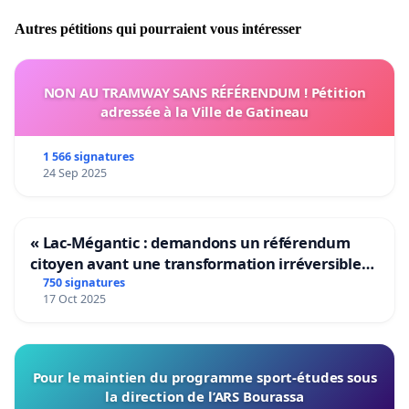
Autres pétitions qui pourraient vous intéresser
NON AU TRAMWAY SANS RÉFÉRENDUM ! Pétition
adressée à la Ville de Gatineau
1 566 signatures
24 Sep 2025
« Lac-Mégantic : demandons un référendum
citoyen avant une transformation irréversible
de notre territoire »
750 signatures
17 Oct 2025
Pour le maintien du programme sport-études sous
la direction de l’ARS Bourassa