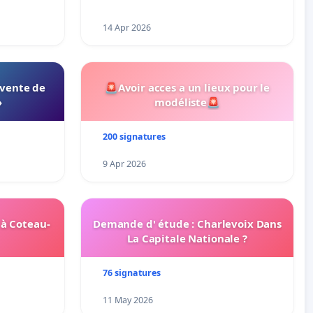
14 Apr 2026
 vente de
🚨Avoir acces a un lieux pour le
»
modéliste🚨
200 signatures
9 Apr 2026
 à Coteau-
Demande d' étude : Charlevoix Dans
La Capitale Nationale ?
76 signatures
11 May 2026