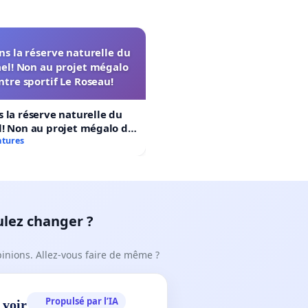
s la réserve naturelle du
el! Non au projet mégalo
ntre sportif Le Roseau!
 la réserve naturelle du
! Non au projet mégalo du
rtif Le Roseau!
atures
ulez changer ?
pinions. Allez-vous faire de même ?
Propulsé par l’IA
 voir