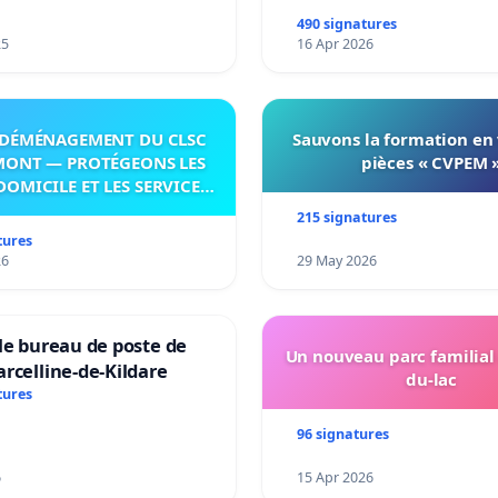
Longueuil.
490 signatures
25
16 Apr 2026
DÉMÉNAGEMENT DU CLSC
Sauvons la formation en
Un exemple de
l’affichage
MONT — PROTÉGEONS LES
pièces « CVPEM 
'Longueuil'
qui été installé sur plusieurs
DOMICILE ET LES SERVICES
rues sur les frontières des
 LES PAYS-D’EN-HAUT!
215 signatures
arrondissements de Saint-Hubert et
tures
GPK.
26
29 May 2026
le bureau de poste de
Un nouveau parc familial
rcelline-de-Kildare
du-lac
tures
96 signatures
6
15 Apr 2026