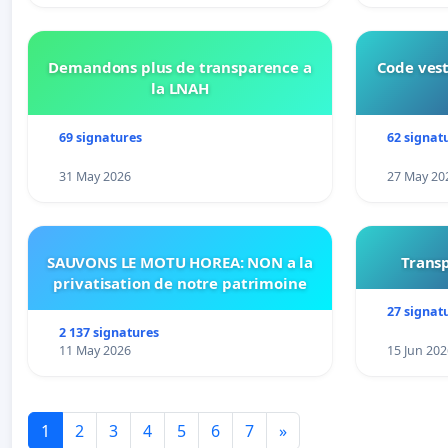
Demandons plus de transparence a
Code vest
la LNAH
69 signatures
62 signat
31 May 2026
27 May 20
SAUVONS LE MOTU HOREA: NON a la
Transp
privatisation de notre patrimoine
27 signat
2 137 signatures
11 May 2026
15 Jun 202
1
2
3
4
5
6
7
»