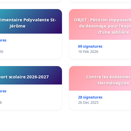
imentaire Polyvalente St-
OBJET : Pétition s’opposan
Jérôme
de dézonage pour l’expl
d’une sablière
ures
69 signatures
26
16 Feb 2026
ort scolaire 2026-2027
Contre les éoliennes 
Herménégilde
ures
28 signatures
6
26 Dec 2025