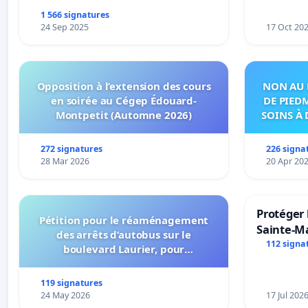
1 566 signatures
24 Sep 2025
17 Oct 20
Opposition à l’extension des cours
NON AU 
en soirée au Cégep Édouard-
DE PIED
Montpetit (Automne 2026)
SOINS À 
DANS
272 signatures
226 signa
28 Mar 2026
20 Apr 20
Protéger 
Pétition pour le réaménagement
Sainte-Ma
des arrêts d’autobus sur le
112 signa
boulevard Laurier, pour
l’installation d’abribus et pour la
connexion 805-802 à établir
119 signatures
24 May 2026
17 Jul 202