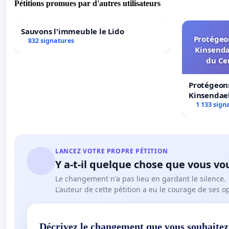
Pétitions promues par d'autres utilisateurs
Sauvons l'immeuble le Lido
Protégeon
832 signatures
Kinsenda
du Ce
Protégeons
Kinsendael
Centre spo
1 133 sign
LANCEZ VOTRE PROPRE PÉTITION
Y a-t-il quelque chose que vous vo
Le changement n'a pas lieu en gardant le silence.
L'auteur de cette pétition a eu le courage de ses o
Décrivez le changement que vous souhaitez