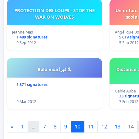
PROTECTION DES LOUPS - STOP THE
Un enfant
WAR ON WOLVES
scola
Jeanne Mas
Angélique B
1 489 signatures
5 619 sign
9 Sep 2012
5 Sep 2012
Bala visa بلا فيزا
Distance 
1 371 signatures
Gabie Aubé
33 signatu
9 Mar 2012
7 Feb 2012
«
1
...
7
8
9
10
11
12
13
14