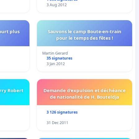
3 Aug 2012
ourt plus
Sauvons le camp Boute-en-train
pour le temps des fêtes !
Martin Gerard
35 signatures
3 Jan 2012
rry Robert
Demande d'expulsion et déchéance
de nationalité de H. Bouteldja
3 126 signatures
31 Dec 2011