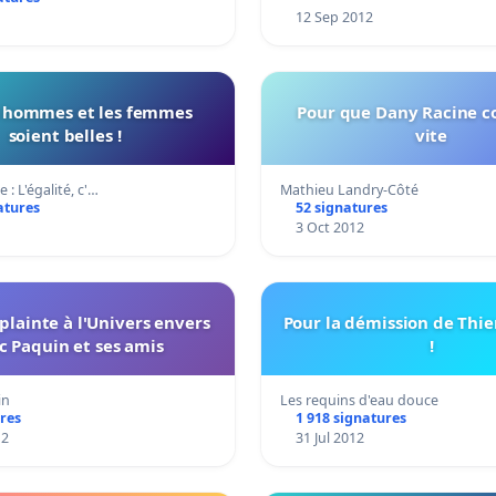
12 Sep 2012
s hommes et les femmes
Pour que Dany Racine c
soient belles !
vite
de : L'égalité, c'…
Mathieu Landry-Côté
atures
52 signatures
1
3 Oct 2012
plainte à l'Univers envers
Pour la démission de Thie
c Paquin et ses amis
!
in
Les requins d'eau douce
res
1 918 signatures
12
31 Jul 2012