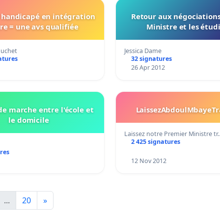
 handicapé en intégration
Retour aux négociations
ire = une avs qualifiée
Ministre et les étud
ouchet
Jessica Dame
atures
32 signatures
26 Apr 2012
de marche entre l'école et
LaissezAbdoulMbayeTra
le domicile
Laissez notre Premier Ministre tr
2 425 signatures
res
12 Nov 2012
...
20
»