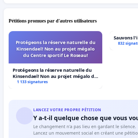
Pétitions promues par d'autres utilisateurs
Sauvons l'
Protégeons la réserve naturelle du
832 signat
Kinsendael! Non au projet mégalo
du Centre sportif Le Roseau!
Protégeons la réserve naturelle du
Kinsendael! Non au projet mégalo du
Centre sportif Le Roseau!
1 133 signatures
LANCEZ VOTRE PROPRE PÉTITION
Y a-t-il quelque chose que vous vo
Le changement n'a pas lieu en gardant le silence.
Lancez un mouvement social en créant une pétitio