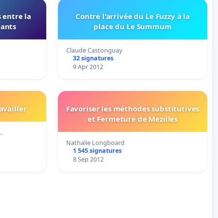
 entre la
Contre l'arrivée du Le Fuzzy à la
iants
place du Le Summum
Claude Castonguay
32 signatures
9 Apr 2012
vailler
Favoriser les méthodes substitutives
et Fermeture de Mezilles
…
Nathalie Longboard
1 545 signatures
8 Sep 2012