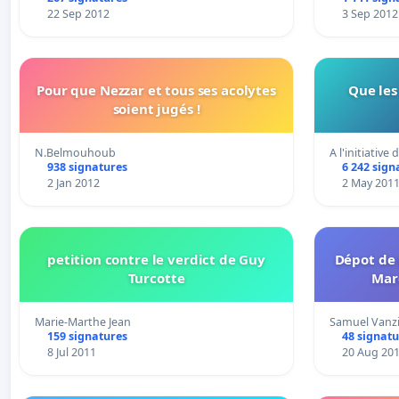
22 Sep 2012
3 Sep 2012
Pour que Nezzar et tous ses acolytes
Que le
soient jugés !
N.Belmouhoub
A l'initiative 
938 signatures
6 242 sign
2 Jan 2012
2 May 201
petition contre le verdict de Guy
Dépot de 
Turcotte
Mar
Marie-Marthe Jean
Samuel Vanz
159 signatures
48 signatu
8 Jul 2011
20 Aug 20