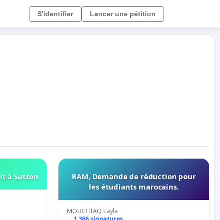
S'identifier
Lancer une pétition
it à Sutton
RAM, Demande de réduction pour
les étudiants marocains.
MOUCHTAQ Layla
1 366 signatures