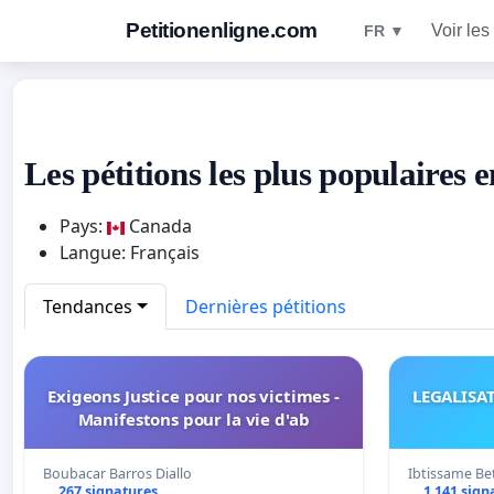
Petitionenligne.com
Voir les
FR ▼
Les pétitions les plus populaires
Pays:
Canada
Langue: Français
Tendances
Dernières pétitions
Exigeons Justice pour nos victimes -
LEGALISA
Manifestons pour la vie d'ab
Boubacar Barros Diallo
Ibtissame Be
267 signatures
1 141 sign