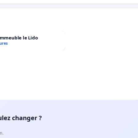
immeuble le Lido
ures
ulez changer ?
n.