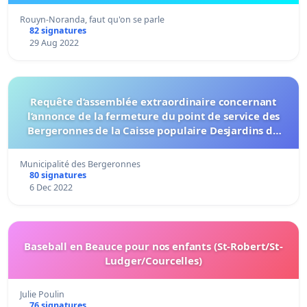
Rouyn-Noranda, faut qu'on se parle
82 signatures
29 Aug 2022
Requête d’assemblée extraordinaire concernant
l’annonce de la fermeture du point de service des
Bergeronnes de la Caisse populaire Desjardins du
Saguenay Saint-Laurent (CPDSSL)
Municipalité des Bergeronnes
80 signatures
6 Dec 2022
Baseball en Beauce pour nos enfants (St-Robert/St-
Ludger/Courcelles)
Julie Poulin
76 signatures