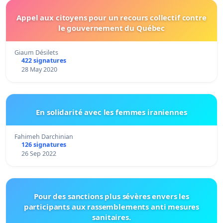
Appel aux citoyens pour un recours collectif contre
le gouvernement du Québec
Giaum Désilets
422 signatures
28 May 2020
En solidarité avec les femmes iraniennes
Fahimeh Darchinian
126 signatures
26 Sep 2022
Pour des sanctions plus sévères envers les
participants aux rassemblements anti mesures
sanitaires.