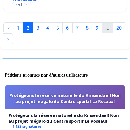
20 Feb 2022
«
1
2
3
4
5
6
7
8
9
...
20
»
Pétitions promues par d'autres utilisateurs
Protégeons la réserve naturelle du Kinsendael! Non
au projet mégalo du Centre sportif Le Roseau!
Protégeons la réserve naturelle du Kinsendael! Non
au projet mégalo du Centre sportif Le Roseau!
1 133 signatures