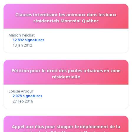
Clauses interdisant les animaux dans les baux
résidentiels Montréal Québec
Manon Pelchat
12 892 signatures
13 Jan 2012
Pétition pour le droit des poules urbaines en zone
résidentielle
Louise Arbour
2 078 signatures
27 Feb 2016
Appel aux élus pour stopper le déploiement de la