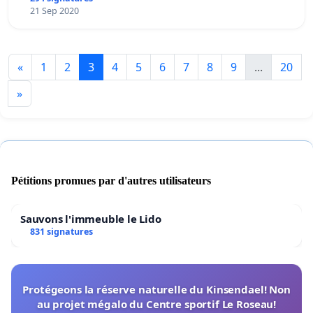
21 Sep 2020
«
1
2
3
4
5
6
7
8
9
...
20
»
Pétitions promues par d'autres utilisateurs
Sauvons l'immeuble le Lido
831 signatures
Protégeons la réserve naturelle du Kinsendael! Non
au projet mégalo du Centre sportif Le Roseau!